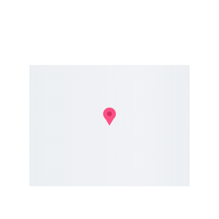
ONDE ESTAMOS
Rua das Orquídeas, 416 Sala 01 - Bela Vista - São 
José