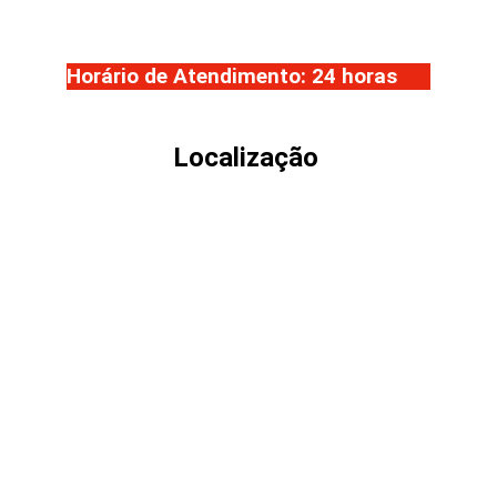
E-mail: contato@detecno.com.br
Horário de Atendimento: 24 horas
Localização 
A
Detecno Soluções em Eletricidade
está
sediada estrategicamente na Grande
Florianópolis, oferecendo cobertura técnica
completa para indústrias, comércios,
residências e condomínios da região.
Razão Social:
 Detecno Soluções em 
Eletricidade Ltda.
Atendimento:
 Grande Florianópolis