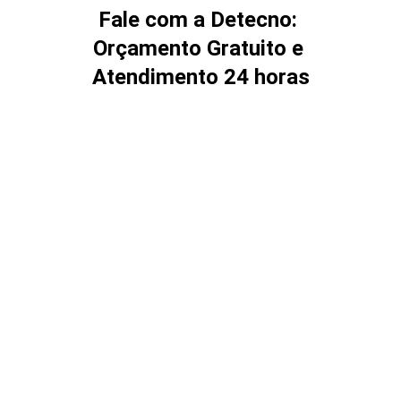
Fale com a Detecno: 
Orçamento Gratuito e 
Atendimento 24 horas
Precisa de um projeto elétrico,
manutenção preventiva para o seu
condomínio ou adequação técnica
comercial? Nossa equipe está pronta
para atender sua demanda com
agilidade, segurança e total
conformidade com as normas civis e
militares. Entre em contato e solicite um
orçamento sem compromisso.
Canais de Atendimento Direto
WhatsApp Comercial: 48 98475-7778